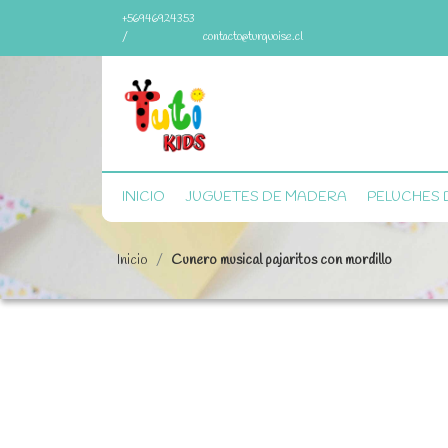
+56946924353
/
contacto@turquoise.cl
INICIO
JUGUETES DE MADERA
PELUCHES 
Inicio
Cunero musical pajaritos con mordillo