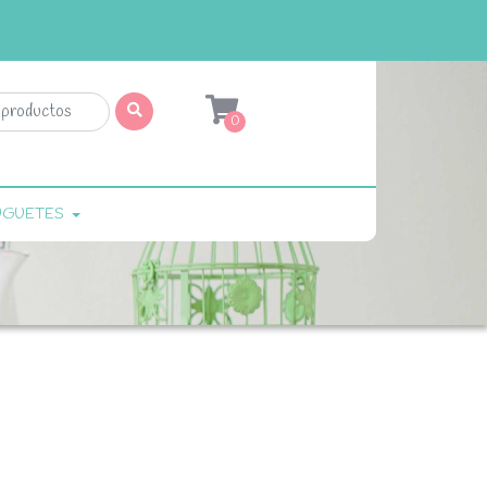
0
UGUETES