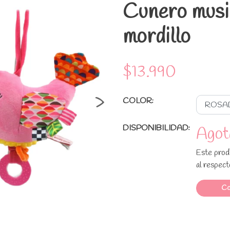
Cunero music
mordillo
$13.990
›
COLOR:
DISPONIBILIDAD:
Agot
Este prod
al respect
Co