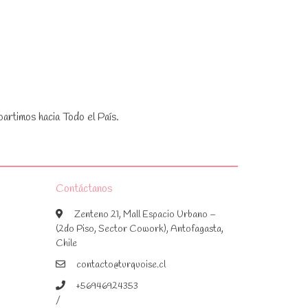
artimos hacia Todo el País.
Contáctanos
Zenteno 21, Mall Espacio Urbano –
(2do Piso, Sector Cowork), Antofagasta,
Chile
contacto@turquoise.cl
+56946924353
/