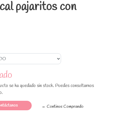
al pajaritos con
ado
ucto se ha quedado sin stock. Puedes consultarnos
o.
ntáctanos
← Continue Comprando