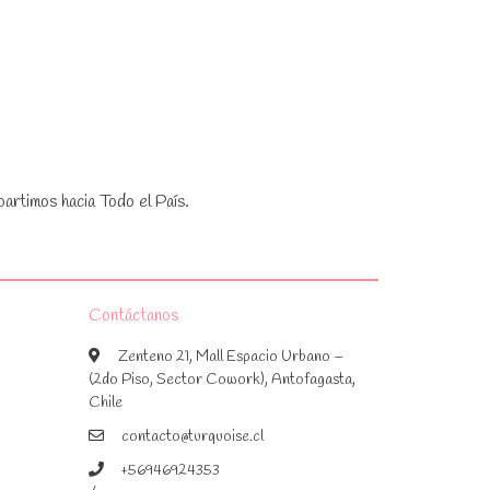
artimos hacia Todo el País.
Contáctanos
Zenteno 21, Mall Espacio Urbano –
(2do Piso, Sector Cowork), Antofagasta,
Chile
contacto@turquoise.cl
+56946924353