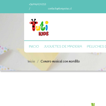
+56946924353
/
contacto@turquoise.cl
INICIO
JUGUETES DE MADERA
PELUCHES 
Inicio
Cunero musical con mordillo