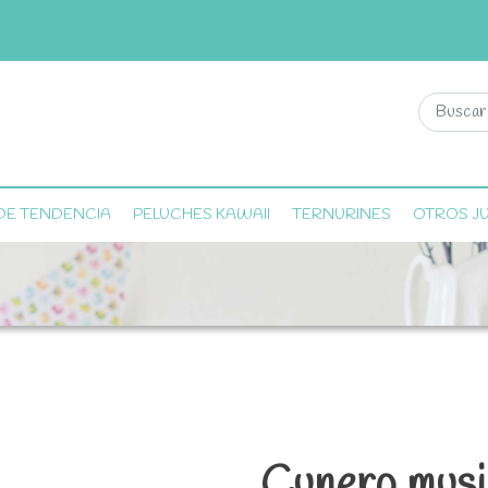
DE TENDENCIA
PELUCHES KAWAII
TERNURINES
OTROS J
Cunero music