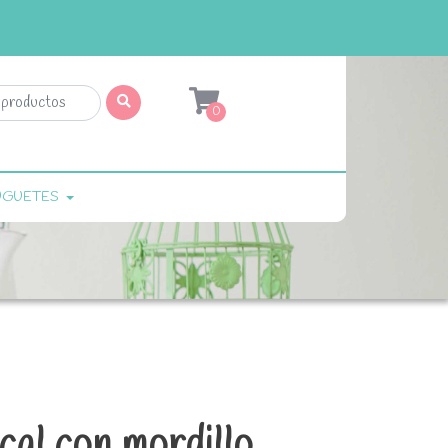
0
UGUETES
al con mordillo