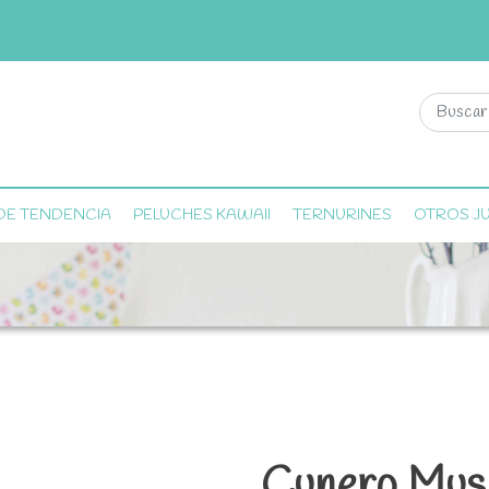
DE TENDENCIA
PELUCHES KAWAII
TERNURINES
OTROS J
Cunero Musi