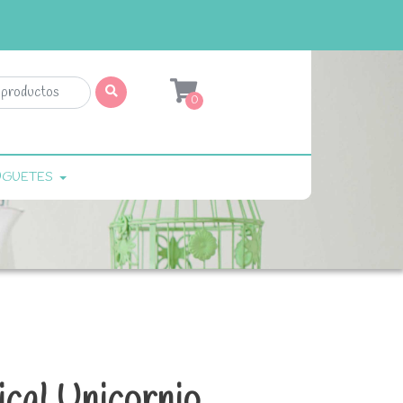
0
UGUETES
cal Unicornio