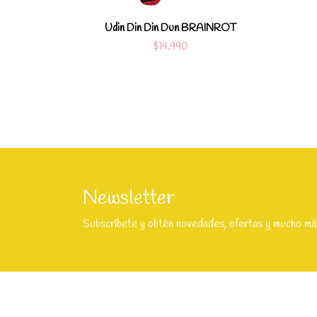
Udin Din Din Dun BRAINROT
$14.990
Newsletter
Subscríbete y obtén novedades, ofertas y mucho má