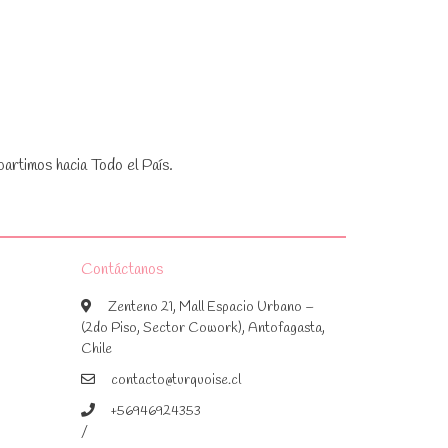
artimos hacia Todo el País.
Contáctanos
Zenteno 21, Mall Espacio Urbano –
(2do Piso, Sector Cowork), Antofagasta,
Chile
contacto@turquoise.cl
+56946924353
/