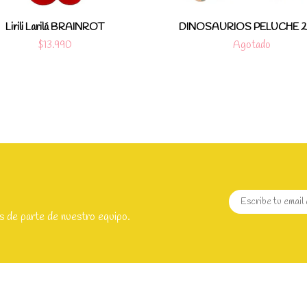
Lirili Larilá BRAINROT
DINOSAURIOS PELUCHE 2
$13.990
Agotado
s de parte de nuestro equipo.