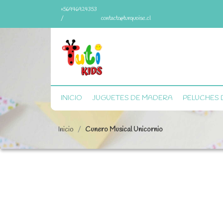
+56946924353
/
contacto@turquoise.cl
INICIO
JUGUETES DE MADERA
PELUCHES 
Inicio
Cunero Musical Unicornio