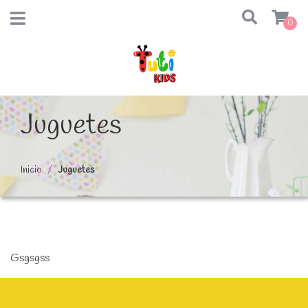
0
Juguetes
Inicio
Juguetes
Gsgsgss