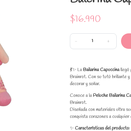
$16.990
-
+
💃✨ La
Bailarina Capuccina
llegó 
Brainrot. Con su tutú brillante y
decorar y soñar.
Conoce a la
Peluche Bailarina C
Brainrot.
Diseñada con materiales ultra sua
conquista corazones a cualquier
✨
Características del producto: