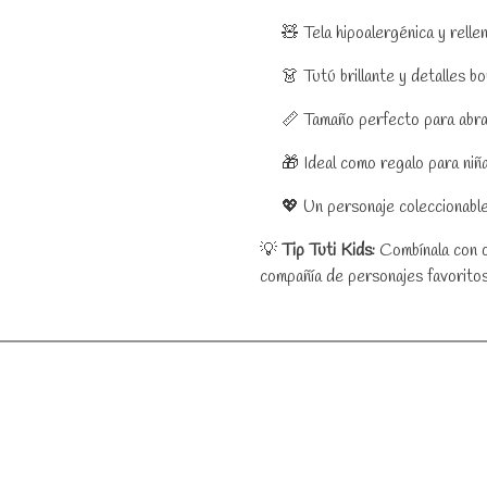
🧸 Tela hipoalergénica y rellen
👗 Tutú brillante y detalles bo
📏 Tamaño perfecto para abraz
🎁 Ideal como regalo para niña
💖 Un personaje coleccionable 
💡
Tip Tuti Kids:
Combínala con o
compañía de personajes favoritos