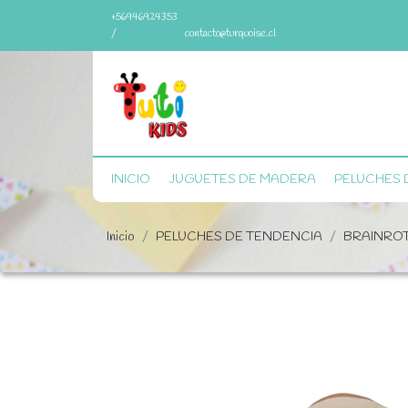
+56946924353
/
contacto@turquoise.cl
INICIO
JUGUETES DE MADERA
PELUCHES 
Inicio
PELUCHES DE TENDENCIA
BRAINRO