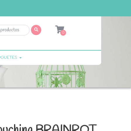
0
UGUETES
apuchina BRAINROT