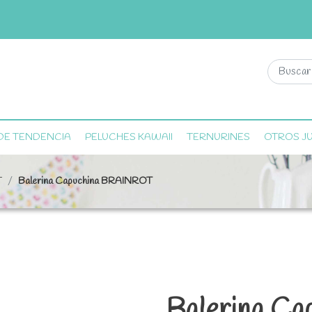
DE TENDENCIA
PELUCHES KAWAII
TERNURINES
OTROS J
T
Balerina Capuchina BRAINROT
Balerina C