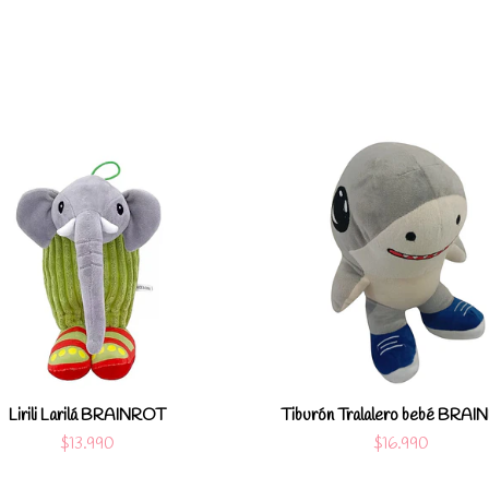
Ver detalles
Ver det
Lirili Larilá BRAINROT
Tiburón Tralalero bebé BRA
$13.990
$16.990