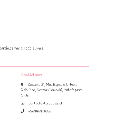
artimos hacia Todo el País.
Contáctanos
Zenteno 21, Mall Espacio Urbano –
(2do Piso, Sector Cowork), Antofagasta,
Chile
contacto@turquoise.cl
+56946924353