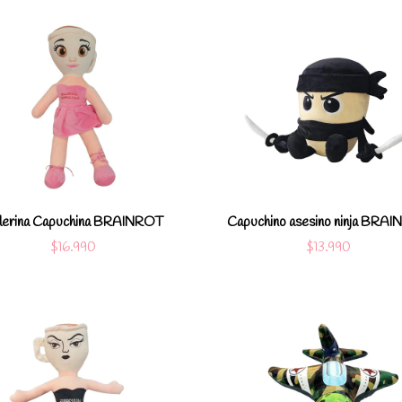
Ver detalles
Ver detal
Agregar al carro
Agregar al c
lerina Capuchina BRAINROT
Capuchino asesino ninja BRA
$16.990
$13.990