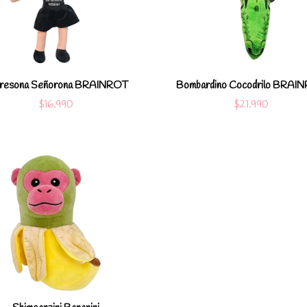
Ver detalles
Ver detal
Agregar al carro
Agregar al c
resona Señorona BRAINROT
Bombardino Cocodrilo BRAI
$16.990
$21.990
Ver detalles
Agregar al carro