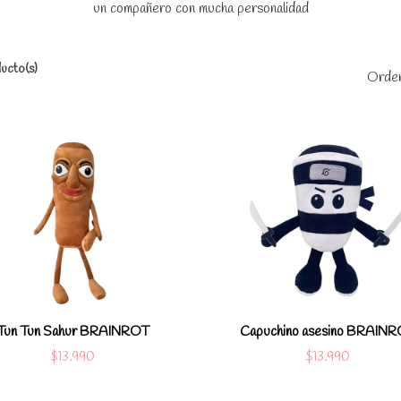
un compañero con mucha personalidad
ucto(s)
Orden
Ver detalles
Ver detal
Agregar al carro
Agregar al c
Tun Tun Sahur BRAINROT
Capuchino asesino BRAIN
$13.990
$13.990