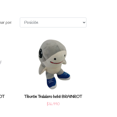
ar por:
les
Ver detalles
arro
Agregar al carro
ROT
Tiburón Tralalero bebé BRAINROT
$16.990