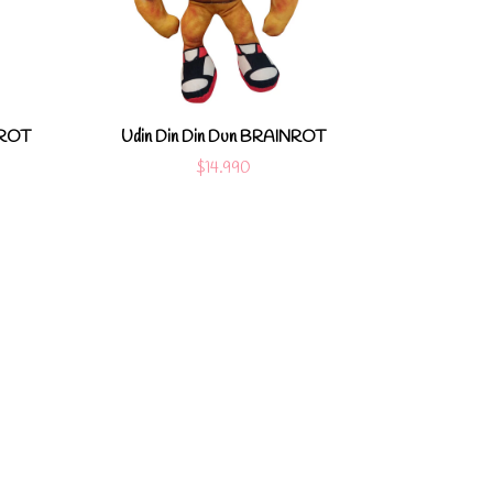
les
Ver detalles
arro
Agregar al carro
NROT
Udin Din Din Dun BRAINROT
$14.990