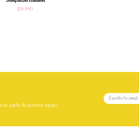
Shimpanzini Bananini
$14.990
s de parte de nuestro equipo.