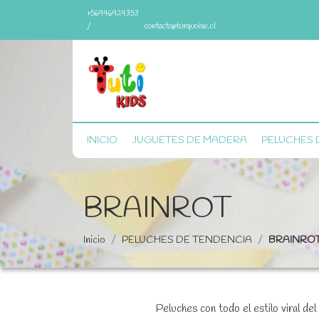
+56946924353
/
contacto@turquoise.cl
INICIO
JUGUETES DE MADERA
PELUCHES 
BRAINROT
Inicio
PELUCHES DE TENDENCIA
BRAINRO
Peluches con todo el estilo viral de