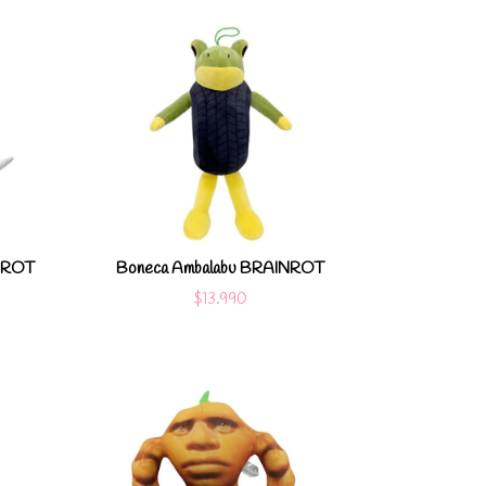
les
Ver detalles
arro
Agregar al carro
INROT
Boneca Ambalabu BRAINROT
$13.990