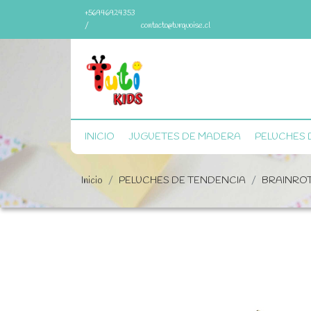
+56946924353
/
contacto@turquoise.cl
INICIO
JUGUETES DE MADERA
PELUCHES 
Inicio
PELUCHES DE TENDENCIA
BRAINRO