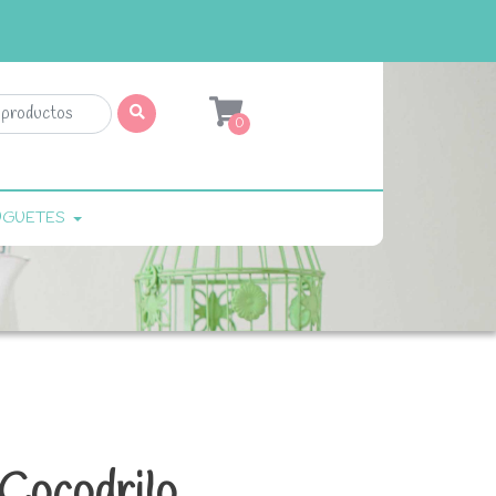
0
UGUETES
Cocodrilo