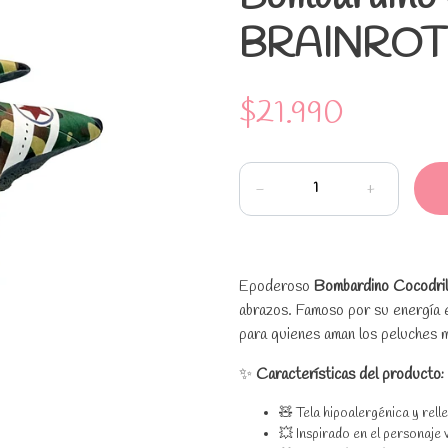
BRAINROT
$21.990
-
+
Epoderoso
Bombardino Cocodril
abrazos. Famoso por su energía ex
para quienes aman los peluches m
✨
Características del producto:
🧸 Tela hipoalergénica y rell
💥 Inspirado en el personaje 