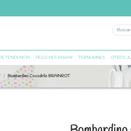
DE TENDENCIA
PELUCHES KAWAII
TERNURINES
OTROS J
T
Bombardino Cocodrilo BRAINROT
Bombardino 