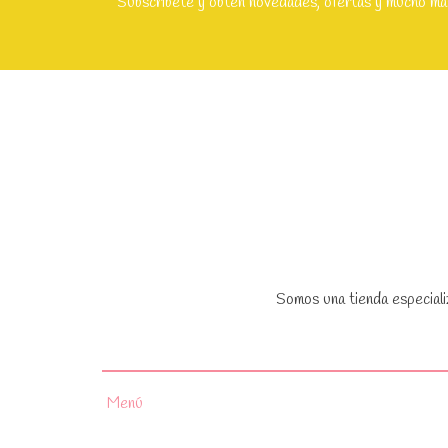
Subscríbete y obtén novedades, ofertas y mucho má
Somos una tienda especiali
Menú