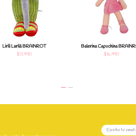
Ver detalles
Ver det
Lirili Larilá BRAINROT
Balerina Capuchina BRAIN
$13.990
$16.990