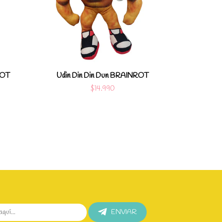
alles
Ver detalles
ROT
Udin Din Din Dun BRAINROT
Capuch
$14.990
ENVIAR